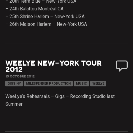
– 20th Terra Blue – New-York USA
– 24th Balattou Montréal CA
– 25th Shrine Harlem – New-York USA
– 26th Maison Harlem – New-York USA
WeeLye New-York Tour
2012
15 OCTOBRE 2012
GIGS NY
MILESFENDER PRODUCTION
MUSIC
WEELYE
WeeLye’s Rehearsals – Gigs – Recording Studio last
Summer