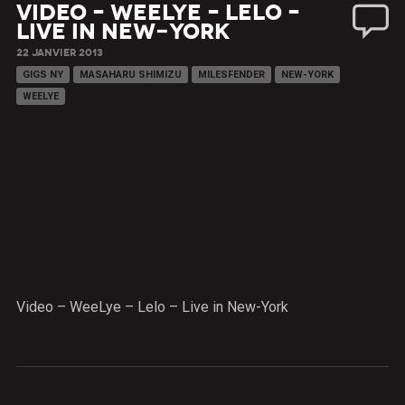
Video – WeeLye – Lelo –
Live in New-York
22 JANVIER 2013
GIGS NY
MASAHARU SHIMIZU
MILESFENDER
NEW-YORK
WEELYE
Video – WeeLye – Lelo – Live in New-York