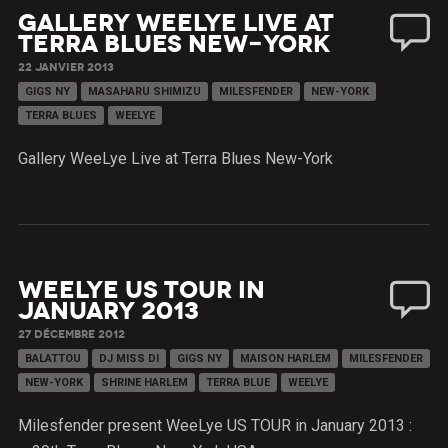
Gallery WeeLye Live at
Terra Blues New-York
22 JANVIER 2013
GIGS NY
MASAHARU SHIMIZU
MILESFENDER
NEW-YORK
TERRA BLUES
WEELYE
Gallery WeeLye Live at Terra Blues New-York
WeeLye US TOUR in
January 2013
27 DÉCEMBRE 2012
BALATTOU
DJ MISS DI
GIGS NY
MAISON HARLEM
MILESFENDER
NEW-YORK
SHRINE HARLEM
TERRA BLUE
WEELYE
Milesfender present WeeLye US TOUR in January 2013 :