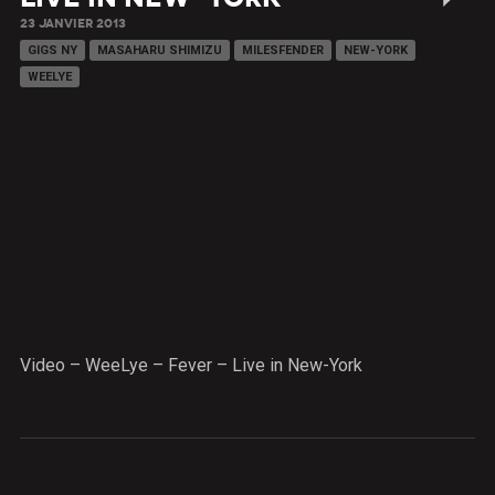
23 JANVIER 2013
GIGS NY
MASAHARU SHIMIZU
MILESFENDER
NEW-YORK
WEELYE
Video – WeeLye – Fever – Live in New-York